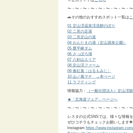
〜・〜・〜・〜・〜・〜・〜・〜・〜
🚗その他のおすすめスポット一覧は
こ
01 定山渓温泉渓流鯉のぼり
02 二見の足湯
03 二見定山の道
04 おんたまの湯（定山源泉公園）
05 豊平峡ダム
06 さっぽろ湖
07 八剣山エリア
08 定山渓ファーム
09 春紅葉〔はるもみじ〕
10 山ノ風マチ →本ぺージ
11 ラフティング
情報協力：
（一般社団法人）定山渓観
★「北海道フェア」ページへ
〜・〜・〜・〜・〜・〜・〜・〜・〜
レスタの公式SNSでは、様々な情報
ぜひコチラもチェックお願いします🌟
Instagram
https://www.instagram.com