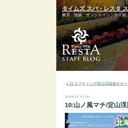
タイムズ スパ・レスタ 
東京・池袋、サンシャインシティ前
« 11:ラフティング/定山渓温泉をカ
2026年2月 5日 (木)
10:山ノ風マチ/定山