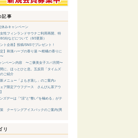
の記事
 お盆休みキャンペーン
女性フィンランドサウナご利用再開、特
8-8/16)などについて（8/3更新）
ント企画】投稿/SNSでプレゼント！
定】和漢ハーブの香り湯 〜柑橘の香りに
〜
ャンペーン内容 〜ご褒美女子スパ月間〜
間に、ほっとひと息。五反田「タイムズ
のご紹介
新メニュー「よもぎ蒸し」のご案内♪
ェア限定アウフグース さんぴん茶アウ
】
メンズデーは「“涼”と“整い”を極める」がテ
策 クーリングアイスパックのご案内(男
ゴリ