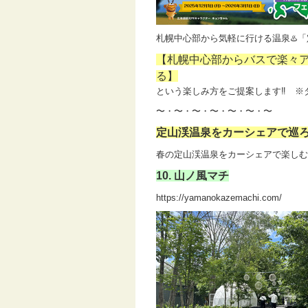
札幌中心部から気軽に行ける温泉♨️
【札幌中心部からバスで楽々
る】
という楽しみ方をご提案します‼️ 
〜・〜・〜・〜・〜・〜・〜
定山渓温泉をカーシェアで巡ろ
春の定山渓温泉をカーシェアで楽しむ
10. 山ノ風マチ
https://yamanokazemachi.com/