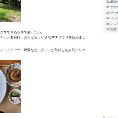
01.最
02.季
03.サ
04.リ
05.レス
06.館
クスできる場所でありたい。
チ」と名付け、人々が集う小さなマチづくりを始めまし
トラン・スイーツ・燻製など、グルメが集結した人気エリア。