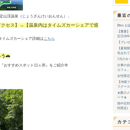
最近
「定山渓温泉（じょうざんけいおんせん）」
アクセス】→【温泉内はタイムズカーシェアで巡
Bliss
【重要】
定日(8/
※タイムズカーシェア詳細は
こちら
【プレゼ
【夏期限
包まれて
う🚗
7月のキ
『おすすめスポット11ヶ所』をご紹介🌸
仕事の合
カフェ」
女性限定
【沖縄フ
フグース
☀️夏の
ーマ☀️
熱中症対
性限定)
カテ