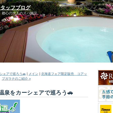
スタッフブログ
。都心の大人のスパ施設。
ーシェアで巡ろう🚗
|
メイン
|
北海道フェア限定販売 コアッ
プガラナのご紹介 »
渓温泉をカーシェアで巡ろう🚗