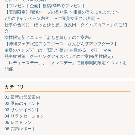
【プレゼント企画】投稿/SNSでプレゼント！
【夏期限定】和漢ハーブの香り湯 〜柑橘の香りに包まれて〜
7月のキャンペーン内容 〜ご褒美女子スパ月間〜
仕事の合間に、ほっとひと息。五反田「タイムズカフェ」のご紹
介
女性限定新メニュー「よもぎ蒸し」のご案内♪
【沖縄フェア限定アウフグース さんぴん茶アウフグース】
☀️夏のメンズデーは「“涼”と“整い”を極める」がテーマ☀️
熱中症対策 クーリングアイスパックのご案内(男性限定)
「レディースデー」、「メンズデー」で夏季期間限定イベントを
開催！
カテゴリ
01.最新の営業案内
02.季節のイベント
03.サウナイベント
04.リラクセーション
05.レストラン
06.館内レポート