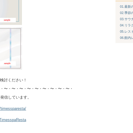
01.最
02.季
03.サ
04.リ
05.レス
06.館
検討ください！
・〜・〜・〜・〜・〜・〜・〜・〜・〜・
を発信しています。
/timessparesta/
/TimesspaResta