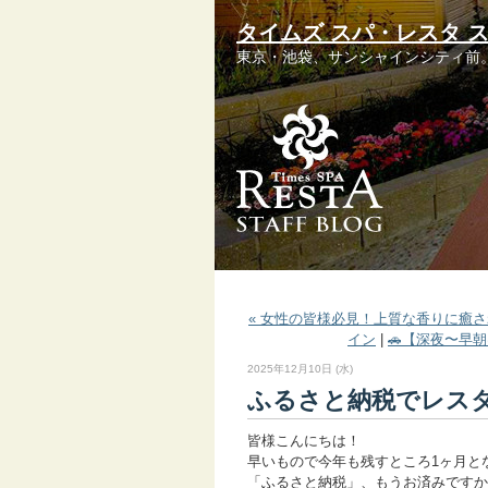
タイムズ スパ・レスタ 
東京・池袋、サンシャインシティ前
« 女性の皆様必見！上質な香りに癒
イン
|
🚗【深夜〜早
2025年12月10日 (水)
ふるさと納税でレス
皆様こんにちは！
早いもので今年も残すところ1ヶ月と
「ふるさと納税」、もうお済みですか