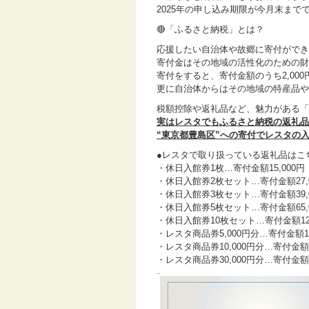
2025年の申し込み期限が今月末まで
🔴「ふるさと納税」とは？
応援したい自治体や故郷に寄付ができ
寄付金はその地域の活性化のための財
寄付をすると、寄付金額のうち2,00
更に自治体からはその地域の特産品や
税額控除や返礼品など、魅力がある「
実はレスタでもふるさと納税の返礼品
“東京都豊島区”への寄付でレスタの
●レスタで取り扱っている返礼品はこち
・休日入館券1枚…寄付金額15,000円
・休日入館券2枚セット…寄付金額27,0
・休日入館券3枚セット…寄付金額39,0
・休日入館券5枚セット…寄付金額65,0
・休日入館券10枚セット…寄付金額129
・レスタ商品券5,000円分…寄付金額19
・レスタ商品券10,000円分…寄付金額3
・レスタ商品券30,000円分…寄付金額10