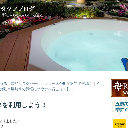
スタッフブログ
。都心の大人のスパ施設。
される、贅沢リラクセーションコースが期間限定で登場！
|
メ
朝は駐車場無料で気軽にサウナへ行こう！】 »
タを利用しよう！
なりました！
？