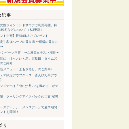
の記事
女性フィンランドサウナご利用再開、特
8-8/16)などについて（8/3更新）
ント企画】投稿/SNSでプレゼント！
定】和漢ハーブの香り湯 〜柑橘の香りに
〜
ャンペーン内容 〜ご褒美女子スパ月間〜
間に、ほっとひと息。五反田「タイムズ
のご紹介
新メニュー「よもぎ蒸し」のご案内♪
ェア限定アウフグース さんぴん茶アウ
】
メンズデーは「“涼”と“整い”を極める」がテ
策 クーリングアイスパックのご案内(男
ースデー」、「メンズデー」で夏季期間
ントを開催！
ゴリ