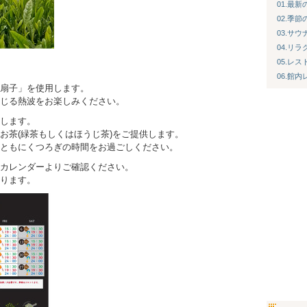
01.最
02.季
03.サ
04.リ
05.レス
06.館
扇子」を使用します。
じる熱波をお楽しみください。
します。
お茶(緑茶もしくはほうじ茶)をご提供します。
ともにくつろぎの時間をお過ごしください。
カレンダーよりご確認ください。
なります。