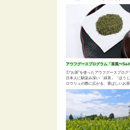
アウフグースプログラム「茶風〜Sa-
①“お茶”を使ったアウフグースプログ
日本人に馴染み深い「緑茶」「ほうじ
ロウリュの際に広がる、香ばしいお