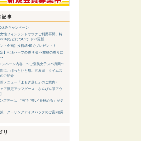
の記事
 お盆休みキャンペーン
女性フィンランドサウナご利用再開、特
8-8/16)などについて（8/3更新）
ント企画】投稿/SNSでプレゼント！
定】和漢ハーブの香り湯 〜柑橘の香りに
〜
ャンペーン内容 〜ご褒美女子スパ月間〜
間に、ほっとひと息。五反田「タイムズ
のご紹介
新メニュー「よもぎ蒸し」のご案内♪
ェア限定アウフグース さんぴん茶アウ
】
メンズデーは「“涼”と“整い”を極める」がテ
策 クーリングアイスパックのご案内(男
ゴリ