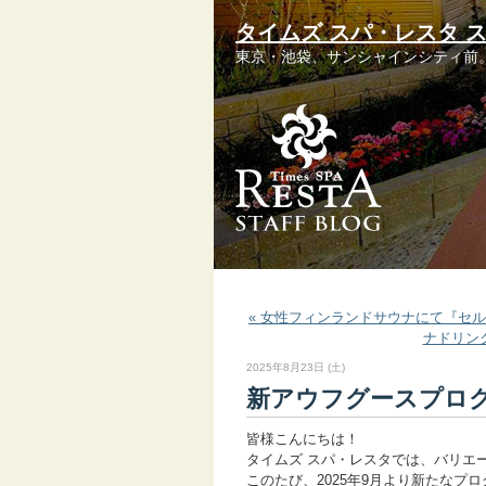
タイムズ スパ・レスタ 
東京・池袋、サンシャインシティ前
« 女性フィンランドサウナにて『セ
ナドリンク
2025年8月23日 (土)
新アウフグースプログ
皆様こんにちは！
タイムズ スパ・レスタでは、バリエ
このたび、2025年9月より新たなプ