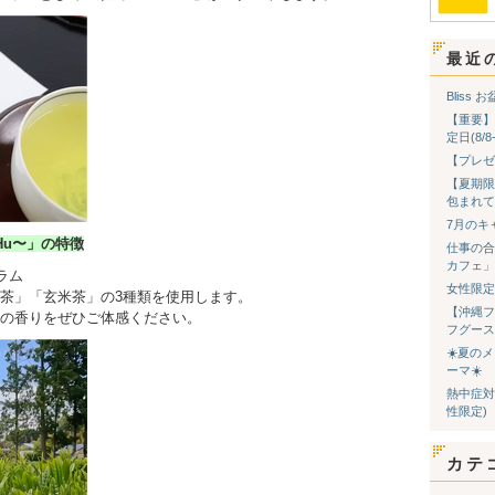
最近
Bliss
【重要】
定日(8/
【プレゼ
【夏期限
包まれて
7月のキ
Hu〜」の特徴
仕事の合
カフェ」
ラム
女性限定
茶」「玄米茶」の3種類を使用します。
【沖縄フ
茶の香りをぜひご体感ください。
フグース
☀️夏の
ーマ☀️
熱中症対
性限定)
カテ