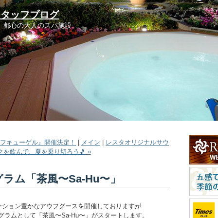
スタッフブログ
。都心の大人のスパ施設。
ルフキューゲル』開催決定！
|
メイン
|
レスタオリジナルサウ
を飲んで、夏を乗り切ろう🎵 »
ラム「茶風〜Sa-Hu〜」
ーション豊かなアウフグースを開催しておりますが
ログラムとして「茶風〜Sa-Hu〜」がスタートします。