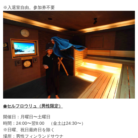
※入退室自由。参加券不要
◉セルフロウリュ（男性限定）
開催日：月曜日〜土曜日
時間：24:00〜翌8:00 （金土は24:30〜）
※日曜、祝日最終日を除く
場所：男性フィンランドサウナ