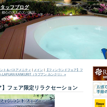
スタッフブログ
。都心の大人のスパ施設。
ベント＆バスアメニティ
|
メイン
|
【フィンランドフェア】フ
LAPUAN KANKURIT（ラプアン カンクリ） »
ア】フェア限定リラクセーション