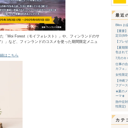
最近
Bliss
【重要】
定日(8/
Moi Forest（モイフォレスト）」や、フィンランドのサ
ミア）」など、フィンランドのコスメを使った期間限定メニュ
【プレゼ
【夏期限
包まれて
細はこちら
7月のキ
仕事の合
カフェ」
女性限定
【沖縄フ
フグース
☀️夏の
ーマ☀️
熱中症対
性限定)
カテ