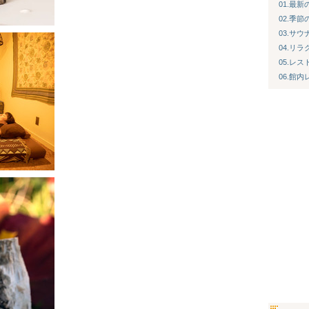
01.最
02.季
03.サ
04.リ
05.レス
06.館