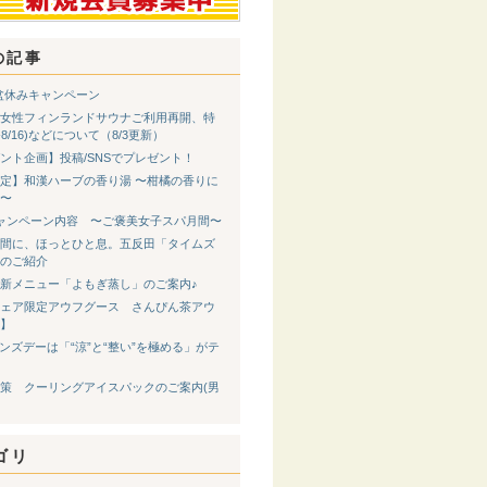
の記事
 お盆休みキャンペーン
女性フィンランドサウナご利用再開、特
8-8/16)などについて（8/3更新）
ント企画】投稿/SNSでプレゼント！
定】和漢ハーブの香り湯 〜柑橘の香りに
〜
ャンペーン内容 〜ご褒美女子スパ月間〜
間に、ほっとひと息。五反田「タイムズ
のご紹介
新メニュー「よもぎ蒸し」のご案内♪
ェア限定アウフグース さんぴん茶アウ
】
メンズデーは「“涼”と“整い”を極める」がテ
策 クーリングアイスパックのご案内(男
ゴリ