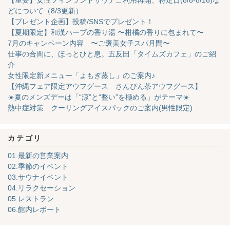
どについて（8/3更新）
【プレゼント企画】投稿/SNSでプレゼント！
【夏期限定】和漢ハーブの香り湯 〜柑橘の香りに包まれて〜
7月のキャンペーン内容 〜ご褒美女子スパ月間〜
仕事の合間に、ほっとひと息。五反田「タイムズカフェ」のご紹
介
女性限定新メニュー「よもぎ蒸し」のご案内♪
【沖縄フェア限定アウフグース さんぴん茶アウフグース】
☀️夏のメンズデーは「“涼”と“整い”を極める」がテーマ☀️
熱中症対策 クーリングアイスパックのご案内(男性限定)
カテゴリ
01.最新の営業案内
02.季節のイベント
03.サウナイベント
04.リラクセーション
05.レストラン
06.館内レポート