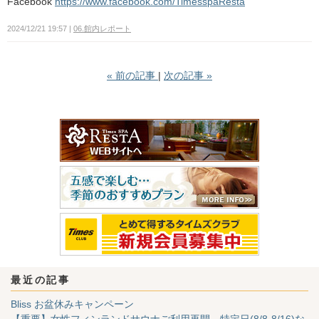
Facebook
https://www.facebook.com/TimesspaResta
2024/12/21 19:57
06.館内レポート
«
前の記事
次の記事
»
最近の記事
Bliss お盆休みキャンペーン
【重要】女性フィンランドサウナご利用再開、特定日(8/8-8/16)な