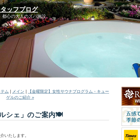
スタッフブログ
。都心の大人のスパ施設。
イテム
|
メイン
|
【金曜限定】女性サウナプログラム・キュー
ゲルのご紹介 »
ルシェ」のご案内🍽️
紹介いたします。