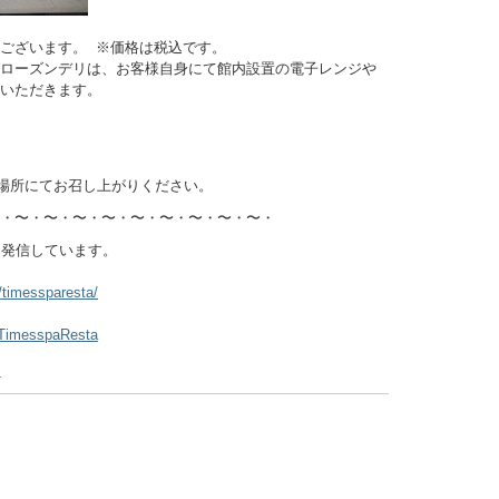
ございます。 ※価格は税込です。
フローズンデリは、お客様自身にて館内設置の電子レンジや
いただきます。
日
の場所にてお召し上がりください。
・〜・〜・〜・〜・〜・〜・〜・〜・〜・
を発信しています。
/timessparesta/
/TimesspaResta
ジ