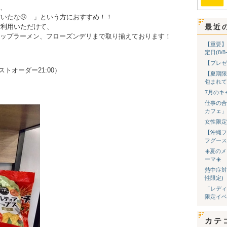
、
空いたな🫤…」という方におすすめ！！
ご利用いただけて、
最近
ップラーメン、フローズンデリまで取り揃えております！
【重要】
定日(8/
【プレゼ
ストオーダー21:00）
【夏期限
包まれて
7月のキ
仕事の合
カフェ」
女性限定
【沖縄フ
フグース
☀️夏の
ーマ☀️
熱中症対
性限定)
「レディ
限定イベ
カテ