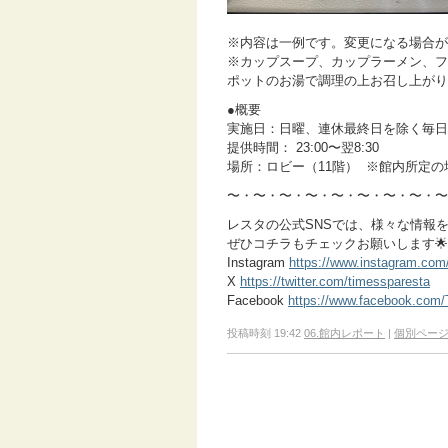
※内容は一例です。変更になる場合が
※カップスープ、カップラーメン、
ポットのお湯で調理の上お召し上がり
●概要
実施日：日曜、連休最終日を除く毎
提供時間： 23:00〜翌8:30
場所：ロビー（11階） ※館内所定
〜・〜・〜・〜・〜・〜・〜・〜・〜
レスタの公式SNSでは、様々な情報
ぜひコチラもチェックお願いします🌟
Instagram
https://www.instagram.com
X
https://twitter.com/timessparesta
Facebook
https://www.facebook.com
投稿時刻 19:42
06.館内レポート
|
個別ペー