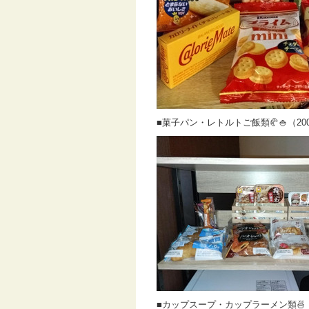
■菓子パン・レトルトご飯類🥐🍚（20
■カップスープ・カップラーメン類🍜（