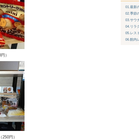
01.最
02.季
03.サ
04.リ
05.レス
06.館
0円）
250円）