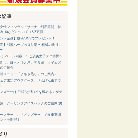
の記事
女性フィンランドサウナご利用再開、特
8-8/16)などについて（8/3更新）
ント企画】投稿/SNSでプレゼント！
定】和漢ハーブの香り湯 〜柑橘の香りに
〜
ャンペーン内容 〜ご褒美女子スパ月間〜
間に、ほっとひと息。五反田「タイムズ
のご紹介
新メニュー「よもぎ蒸し」のご案内♪
ェア限定アウフグース さんぴん茶アウ
】
メンズデーは「“涼”と“整い”を極める」がテ
策 クーリングアイスパックのご案内(男
ースデー」、「メンズデー」で夏季期間
ントを開催！
ゴリ