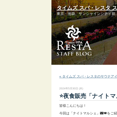
タイムズ スパ・レスタ 
東京・池袋、サンシャインシティ前
« タイムズ スパ・レスタのサウナア
2024年5月30日 (木)
⭐️夜食販売「ナイトマ
皆様こんにちは！
今回は「ナイトマルシェ」🌃🍽️をご