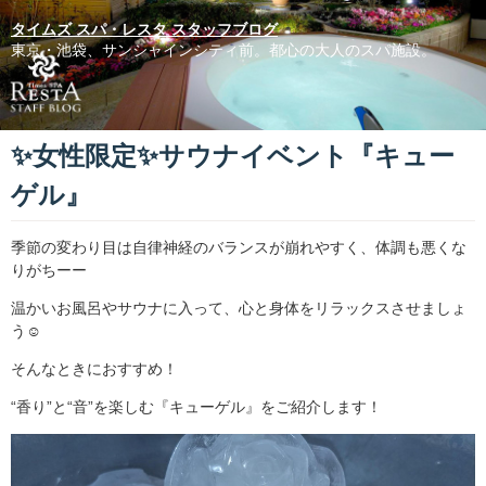
タイムズ スパ・レスタ スタッフブログ
東京・池袋、サンシャインシティ前。都心の大人のスパ施設。
✨女性限定✨サウナイベント『キュー
ゲル』
季節の変わり目は自律神経のバランスが崩れやすく、体調も悪くな
りがちーー
温かいお風呂やサウナに入って、心と身体をリラックスさせましょ
う☺️
そんなときにおすすめ！
“香り”と“音”を楽しむ『キューゲル』をご紹介します！