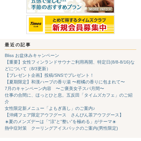
最近の記事
Bliss お盆休みキャンペーン
【重要】女性フィンランドサウナご利用再開、特定日(8/8-8/16)な
どについて（8/3更新）
【プレゼント企画】投稿/SNSでプレゼント！
【夏期限定】和漢ハーブの香り湯 〜柑橘の香りに包まれて〜
7月のキャンペーン内容 〜ご褒美女子スパ月間〜
仕事の合間に、ほっとひと息。五反田「タイムズカフェ」のご紹
介
女性限定新メニュー「よもぎ蒸し」のご案内♪
【沖縄フェア限定アウフグース さんぴん茶アウフグース】
☀️夏のメンズデーは「“涼”と“整い”を極める」がテーマ☀️
熱中症対策 クーリングアイスパックのご案内(男性限定)