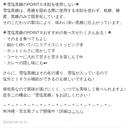
🌟雪塩黒糖のPOINT①水飴を使用しない🌟
雪塩黒糖は、黒糖を固める際に使用する水飴を使わず、粗糖、糖
蜜、黒糖のみで固形化しています。
そのこだわりの製法により、味わい深い黒糖に仕上がっています。
🌟雪塩黒糖のPOINT②おすすめの食べ方がたくさんある！🌟
・そのまま食べてもよし
・細かく砕いてバニラアイスにトッピング🍨
・ホットミルクに溶かして🥛
・コーヒーに入れて甘さと苦さを楽しんで☕️
・カレーの隠し味にも🍛
さらに、雪塩黒糖はその名の通り、雪塩が入っているので
塩分とミネラル補給ができるのも嬉しいですよね！
個包装なので風味が逃げにくく、いつでも美味しく食べられますよ♪
是非この機会に『雪塩黒糖』をお試しください！
～＊～＊～＊～＊～＊～＊～＊～＊～＊～＊～＊～＊～＊～
🌺沖縄・宮古島フェア開催中！詳細は
こちら
2023/07/26 22:17