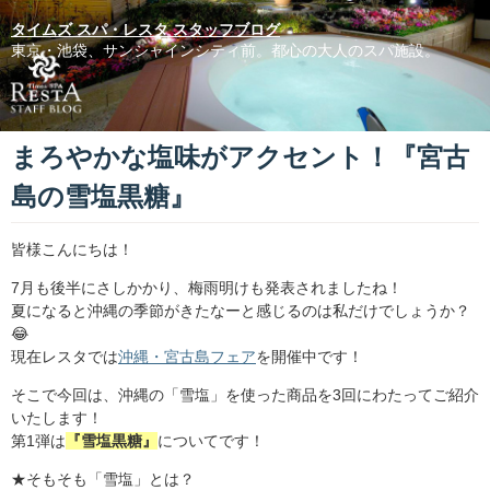
タイムズ スパ・レスタ スタッフブログ
東京・池袋、サンシャインシティ前。都心の大人のスパ施設。
まろやかな塩味がアクセント！『宮古
島の雪塩黒糖』
皆様こんにちは！
7月も後半にさしかかり、梅雨明けも発表されましたね！
夏になると沖縄の季節がきたなーと感じるのは私だけでしょうか？
😂
現在レスタでは
沖縄・宮古島フェア
を開催中です！
そこで今回は、沖縄の「雪塩」を使った商品を3回にわたってご紹介
いたします！
第1弾は
『雪塩黒糖』
についてです！
★そもそも「雪塩」とは？