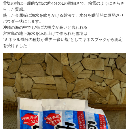
雪塩の粒は一般的な塩の約4分の1の微細さで、粉雪のようにさらさ
らした質感。
熱した金属板に海水を吹きかける製法で、水分を瞬間的に蒸発させ
パウダー状にします。
沖縄の海の中でも特に透明度が高いと言われる
宮古島の地下海水を汲み上げて作られた雪塩は
”ミネラル成分の種類が世界一多い塩”としてギネスブックから認定
を受けました！