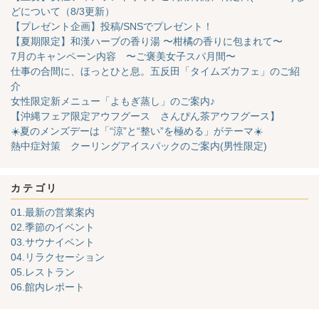
どについて（8/3更新）
【プレゼント企画】投稿/SNSでプレゼント！
【夏期限定】和漢ハーブの香り湯 〜柑橘の香りに包まれて〜
7月のキャンペーン内容 〜ご褒美女子スパ月間〜
仕事の合間に、ほっとひと息。五反田「タイムズカフェ」のご紹
介
女性限定新メニュー「よもぎ蒸し」のご案内♪
【沖縄フェア限定アウフグース さんぴん茶アウフグース】
☀️夏のメンズデーは「“涼”と“整い”を極める」がテーマ☀️
熱中症対策 クーリングアイスパックのご案内(男性限定)
カテゴリ
01.最新の営業案内
02.季節のイベント
03.サウナイベント
04.リラクセーション
05.レストラン
06.館内レポート