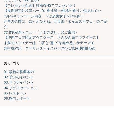
どについて（8/3更新）
【プレゼント企画】投稿/SNSでプレゼント！
【夏期限定】和漢ハーブの香り湯 〜柑橘の香りに包まれて〜
7月のキャンペーン内容 〜ご褒美女子スパ月間〜
仕事の合間に、ほっとひと息。五反田「タイムズカフェ」のご紹
介
女性限定新メニュー「よもぎ蒸し」のご案内♪
【沖縄フェア限定アウフグース さんぴん茶アウフグース】
☀️夏のメンズデーは「“涼”と“整い”を極める」がテーマ☀️
熱中症対策 クーリングアイスパックのご案内(男性限定)
カテゴリ
01.最新の営業案内
02.季節のイベント
03.サウナイベント
04.リラクセーション
05.レストラン
06.館内レポート