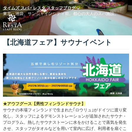
タイムズ スパ・レスタ スタッフブログ
東京・池袋、サンシャインシティ前。都心の大人のスパ施設。
【北海道フェア】サウナイベント
★アウフグース【男性フィンランドサウナ】
サウナの本場フィンランドで生まれた｢ロウリュ｣がドイツに渡り変
化し、スタッフによるデモンストレーションが追加されたサウナ・
プログラム。熱したサウナストーンに水をかけることで蒸気を発生
させ、スタッフがタオルなどを用いて室内に広げ、利用者を扇ぐこ