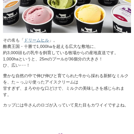
その名も「
ドリームヒル
」。
酪農王国・十勝で1,000haを超える広大な敷地に、
約3,000頭もの乳牛を飼育している牧場からの産地直送です。
1,000haというと、25mのプールが36個分の大きさ！
ひ、広い･･･！
豊かな自然の中で伸び伸びと育てられた牛から採れる新鮮なミルク
を、た～っぷり使ったアイスクリームは
甘すぎず、まろやかな口どけで、ミルクの美味しさを感じられま
す。
カップには牛さんのロゴが入っていて見た目もカワイイですよね。