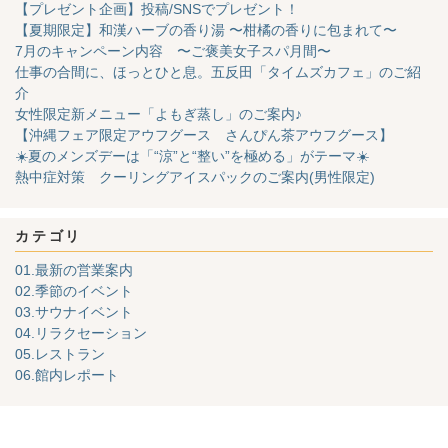
【プレゼント企画】投稿/SNSでプレゼント！
【夏期限定】和漢ハーブの香り湯 〜柑橘の香りに包まれて〜
7月のキャンペーン内容 〜ご褒美女子スパ月間〜
仕事の合間に、ほっとひと息。五反田「タイムズカフェ」のご紹
介
女性限定新メニュー「よもぎ蒸し」のご案内♪
【沖縄フェア限定アウフグース さんぴん茶アウフグース】
☀️夏のメンズデーは「“涼”と“整い”を極める」がテーマ☀️
熱中症対策 クーリングアイスパックのご案内(男性限定)
カテゴリ
01.最新の営業案内
02.季節のイベント
03.サウナイベント
04.リラクセーション
05.レストラン
06.館内レポート