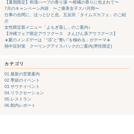
【夏期限定】和漢ハーブの香り湯 〜柑橘の香りに包まれて〜
7月のキャンペーン内容 〜ご褒美女子スパ月間〜
仕事の合間に、ほっとひと息。五反田「タイムズカフェ」のご紹
介
女性限定新メニュー「よもぎ蒸し」のご案内♪
【沖縄フェア限定アウフグース さんぴん茶アウフグース】
☀️夏のメンズデーは「“涼”と“整い”を極める」がテーマ☀️
熱中症対策 クーリングアイスパックのご案内(男性限定)
カテゴリ
01.最新の営業案内
02.季節のイベント
03.サウナイベント
04.リラクセーション
05.レストラン
06.館内レポート