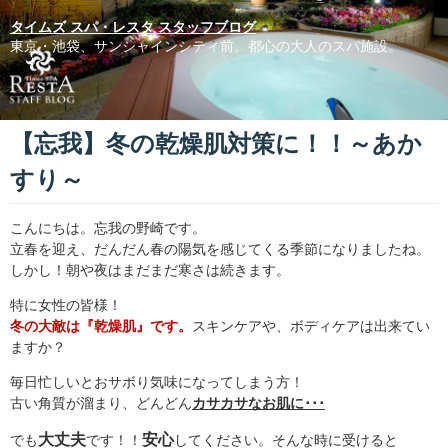
タイムズ スパ・レスタ スタッフブログ
東京・池袋、サンシャインシティ前。都心の大人のスパ施設。
【忘我】冬の乾燥肌対策に！！～あか
すり～
こんにちは。忘我の野崎です。
立春を迎え、だんだん春の陽気を感じてくる季節になりましたね。
しかし！朝や夜はまだまだ寒さは続きます。
特に女性の皆様！
冬の大敵は『乾燥肌』です。
スキンケアや、ボディケアは出来てい
ますか？
毎日忙しいとおサボり気味になってしまう方！
古い角質が溜まり、どんどん
カサカサなお肌に･･･
大丈夫
安心
でも
です！！
してください。そんな時に受けると