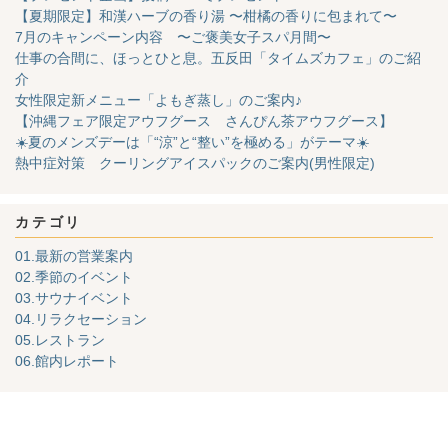
【夏期限定】和漢ハーブの香り湯 〜柑橘の香りに包まれて〜
7月のキャンペーン内容 〜ご褒美女子スパ月間〜
仕事の合間に、ほっとひと息。五反田「タイムズカフェ」のご紹
介
女性限定新メニュー「よもぎ蒸し」のご案内♪
【沖縄フェア限定アウフグース さんぴん茶アウフグース】
☀️夏のメンズデーは「“涼”と“整い”を極める」がテーマ☀️
熱中症対策 クーリングアイスパックのご案内(男性限定)
カテゴリ
01.最新の営業案内
02.季節のイベント
03.サウナイベント
04.リラクセーション
05.レストラン
06.館内レポート