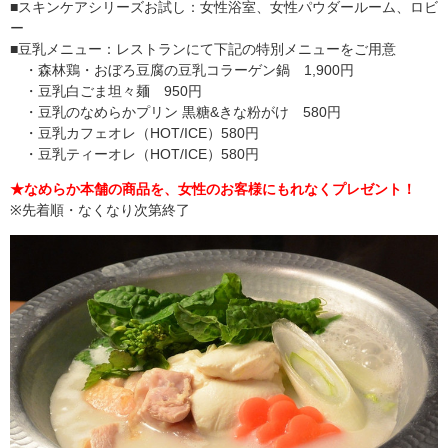
■スキンケアシリーズお試し：女性浴室、女性パウダールーム、ロビ
ー
■豆乳メニュー：レストランにて下記の特別メニューをご用意
・森林鶏・おぼろ豆腐の豆乳コラーゲン鍋 1,900円
・豆乳白ごま坦々麺 950円
・豆乳のなめらかプリン 黒糖&きな粉がけ 580円
・豆乳カフェオレ（HOT/ICE）580円
・豆乳ティーオレ（HOT/ICE）580円
★なめらか本舗の商品を、女性のお客様にもれなくプレゼント！
※先着順・なくなり次第終了