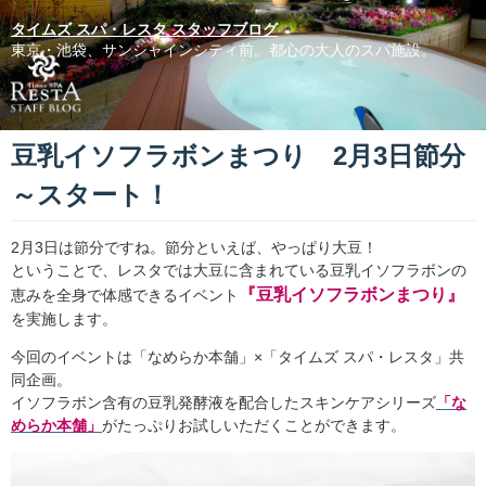
タイムズ スパ・レスタ スタッフブログ
東京・池袋、サンシャインシティ前。都心の大人のスパ施設。
豆乳イソフラボンまつり 2月3日節分
～スタート！
2月3日は節分ですね。節分といえば、やっぱり大豆！
ということで、レスタでは大豆に含まれている豆乳イソフラボンの
『豆乳イソフラボンまつり』
恵みを全身で体感できるイベント
を実施します。
今回のイベントは「なめらか本舗」×「タイムズ スパ・レスタ」共
同企画。
イソフラボン含有の豆乳発酵液を配合したスキンケアシリーズ
「な
めらか本舗」
がたっぷりお試しいただくことができます。