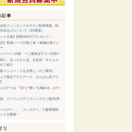
の記事
女性フィンランドサウナご利用再開、特
8-8/16)などについて（8/3更新）
ント企画】投稿/SNSでプレゼント！
定】和漢ハーブの香り湯 〜柑橘の香りに
〜
ャンペーン内容 〜ご褒美女子スパ月間〜
間に、ほっとひと息。五反田「タイムズ
のご紹介
新メニュー「よもぎ蒸し」のご案内♪
ェア限定アウフグース さんぴん茶アウ
】
メンズデーは「“涼”と“整い”を極める」がテ
策 クーリングアイスパックのご案内(男
ースデー」、「メンズデー」で夏季期間
ントを開催！
ゴリ