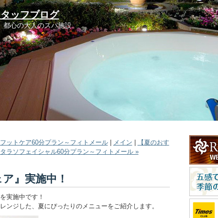
スタッフブログ
。都心の大人のスパ施設。
ィフットケア60分プラン～フィトメール
|
メイン
|
【夏のおす
タラソフェイシャル60分プラン～フィトメール »
ェア』実施中！
を実施中です！
レンジした、夏にぴったりのメニューをご紹介します。