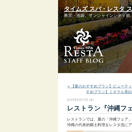
タイムズ スパ・レスタ 
東京・池袋、サンシャインシティ前
« 【夏のおすすめプラン】ビューテ
すめプラン】ミネラル美白
2015年6月17日 (水)
レストラン『沖縄フ
レストランでは、夏の「沖縄フェア」
沖縄の代表的郷土料理をレスタ流にア