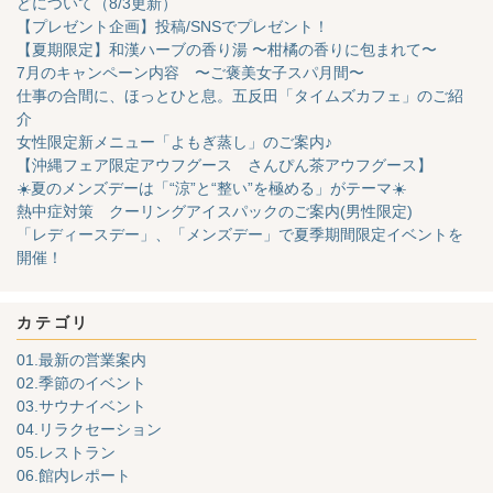
どについて（8/3更新）
【プレゼント企画】投稿/SNSでプレゼント！
【夏期限定】和漢ハーブの香り湯 〜柑橘の香りに包まれて〜
7月のキャンペーン内容 〜ご褒美女子スパ月間〜
仕事の合間に、ほっとひと息。五反田「タイムズカフェ」のご紹
介
女性限定新メニュー「よもぎ蒸し」のご案内♪
【沖縄フェア限定アウフグース さんぴん茶アウフグース】
☀️夏のメンズデーは「“涼”と“整い”を極める」がテーマ☀️
熱中症対策 クーリングアイスパックのご案内(男性限定)
「レディースデー」、「メンズデー」で夏季期間限定イベントを
開催！
カテゴリ
01.最新の営業案内
02.季節のイベント
03.サウナイベント
04.リラクセーション
05.レストラン
06.館内レポート