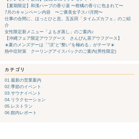
【夏期限定】和漢ハーブの香り湯 〜柑橘の香りに包まれて〜
7月のキャンペーン内容 〜ご褒美女子スパ月間〜
仕事の合間に、ほっとひと息。五反田「タイムズカフェ」のご紹
介
女性限定新メニュー「よもぎ蒸し」のご案内♪
【沖縄フェア限定アウフグース さんぴん茶アウフグース】
☀️夏のメンズデーは「“涼”と“整い”を極める」がテーマ☀️
熱中症対策 クーリングアイスパックのご案内(男性限定)
カテゴリ
01.最新の営業案内
02.季節のイベント
03.サウナイベント
04.リラクセーション
05.レストラン
06.館内レポート