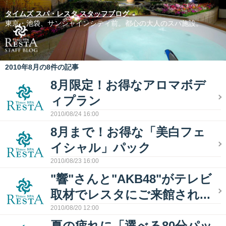
タイムズ スパ・レスタ スタッフブログ
東京・池袋、サンシャインシティ前。都心の大人のスパ施設。
2010年8月の8件の記事
8月限定！お得なアロマボデ
ィプラン
2010/08/24 16:00
8月まで！お得な「美白フェ
イシャル」パック
2010/08/23 16:00
"響"さんと"AKB48"がテレビ
取材でレスタにご来館され...
2010/08/20 12:00
夏の疲れに「選べる80分パッ