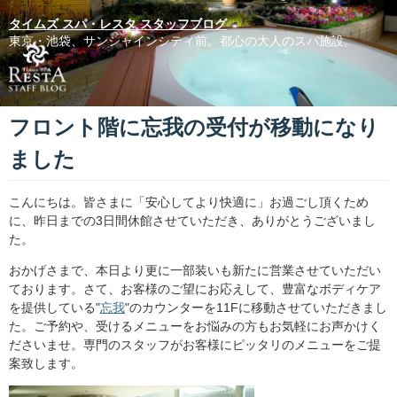
タイムズ スパ・レスタ スタッフブログ
東京・池袋、サンシャインシティ前。都心の大人のスパ施設。
フロント階に忘我の受付が移動になり
ました
こんにちは。皆さまに「安心してより快適に」お過ごし頂くため
に、昨日までの3日間休館させていただき、ありがとうございまし
た。
おかげさまで、本日より更に一部装いも新たに営業させていただい
ております。さて、お客様のご望にお応えして、豊富なボディケア
を提供している"
忘我
"のカウンターを11Fに移動させていただきまし
た。ご予約や、受けるメニューをお悩みの方もお気軽にお声かけく
ださいませ。専門のスタッフがお客様にピッタリのメニューをご提
案致します。