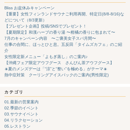
Bliss お盆休みキャンペーン
【重要】女性フィンランドサウナご利用再開、特定日(8/8-8/16)な
どについて（8/3更新）
【プレゼント企画】投稿/SNSでプレゼント！
【夏期限定】和漢ハーブの香り湯 〜柑橘の香りに包まれて〜
7月のキャンペーン内容 〜ご褒美女子スパ月間〜
仕事の合間に、ほっとひと息。五反田「タイムズカフェ」のご紹
介
女性限定新メニュー「よもぎ蒸し」のご案内♪
【沖縄フェア限定アウフグース さんぴん茶アウフグース】
☀️夏のメンズデーは「“涼”と“整い”を極める」がテーマ☀️
熱中症対策 クーリングアイスパックのご案内(男性限定)
カテゴリ
01.最新の営業案内
02.季節のイベント
03.サウナイベント
04.リラクセーション
05.レストラン