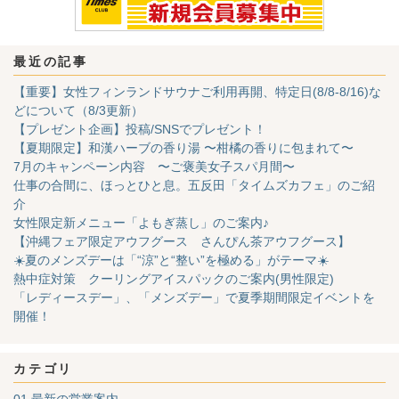
最近の記事
【重要】女性フィンランドサウナご利用再開、特定日(8/8-8/16)な
どについて（8/3更新）
【プレゼント企画】投稿/SNSでプレゼント！
【夏期限定】和漢ハーブの香り湯 〜柑橘の香りに包まれて〜
7月のキャンペーン内容 〜ご褒美女子スパ月間〜
仕事の合間に、ほっとひと息。五反田「タイムズカフェ」のご紹
介
女性限定新メニュー「よもぎ蒸し」のご案内♪
【沖縄フェア限定アウフグース さんぴん茶アウフグース】
☀️夏のメンズデーは「“涼”と“整い”を極める」がテーマ☀️
熱中症対策 クーリングアイスパックのご案内(男性限定)
「レディースデー」、「メンズデー」で夏季期間限定イベントを
開催！
カテゴリ