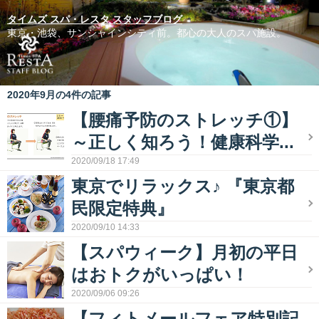
タイムズ スパ・レスタ スタッフブログ
東京・池袋、サンシャインシティ前。都心の大人のスパ施設。
2020年9月の4件の記事
【腰痛予防のストレッチ①】
～正しく知ろう！健康科学...
2020/09/18 17:49
東京でリラックス♪ 『東京都
民限定特典』
2020/09/10 14:33
【スパウィーク】月初の平日
はおトクがいっぱい！
2020/09/06 09:26
【フィトメールフェア特別記