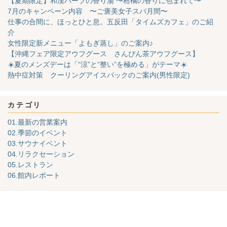
【夏期限定】和漢ハーブの香り湯 〜柑橘の香りに包まれて〜
7月のキャンペーン内容 〜ご褒美女子スパ月間〜
仕事の合間に、ほっとひと息。五反田「タイムズカフェ」のご紹
介
女性限定新メニュー「よもぎ蒸し」のご案内♪
【沖縄フェア限定アウフグース さんぴん茶アウフグース】
☀️夏のメンズデーは「“涼”と“整い”を極める」がテーマ☀️
熱中症対策 クーリングアイスパックのご案内(男性限定)
カテゴリ
01.最新の営業案内
02.季節のイベント
03.サウナイベント
04.リラクセーション
05.レストラン
06.館内レポート