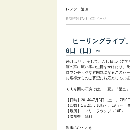
レスタ 近藤
投稿時刻 17:43
|
個別ページ
「ヒーリングライブ」
6日（日）～
来月は7月。そして、7月7日は七夕で
笹の葉に願い事の短冊をかけたり、天
ロマンチックな雰囲気になるこのシー
お客様からのご要望にお応えしての復
★★今回の演奏では、「夏」「星空」
【日時】2014年7月5日（土）、7月6
【回数】1日2回：15時～、19時～ 各
【場所】 フリーラウンジ（10F）
【参加費】無料
週末のひととき、