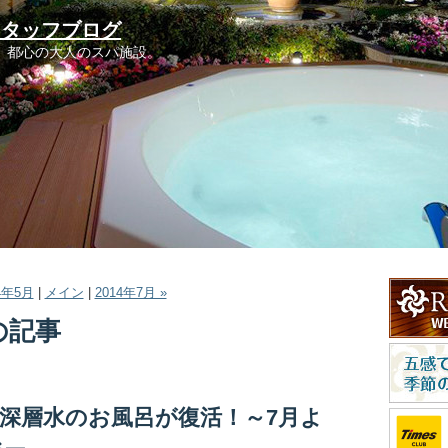
スタッフブログ
。都心の大人のスパ施設。
14年5月
|
メイン
|
2014年7月 »
件の記事
深層水のお風呂が復活！～7月よ