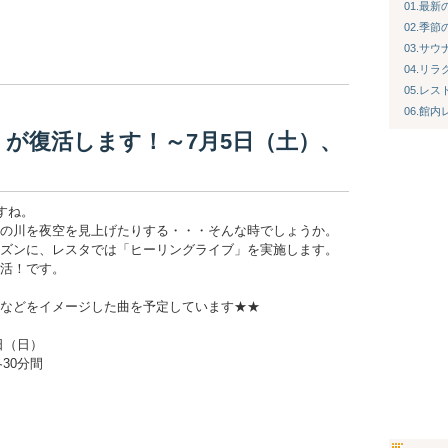
01.最
02.季
03.サ
04.リ
05.レス
06.館
が復活します！～7月5日（土）、
すね。
の川を夜空を見上げたりする・・・そんな時でしょうか。
ズンに、レスタでは「ヒーリングライブ」を実施します。
活！です。
などをイメージした曲を予定しています★★
日（日）
30分間