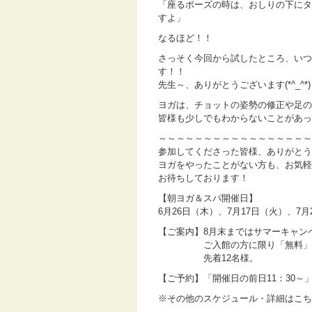
「座るポーズの時は、おしりの下にタ
すよ」
なるほど！！
さっそく今回から試したところ、いつ
す！！
先生～、ありがとうございます(*^_^*)
ヨガは、チョットの姿勢の修正や足の
皆様も少しでもわからないことがあっ
～～～～～～～～～～～～～～～～～
参加してくださった皆様、ありがとう
ヨガをやったことがない方も、お気軽
お待ちしております！
【朝ヨガ＆スパ開催日】
6月26日（木）、7月17日（火）、7月
【ご案内】8月末まではサマーキャン
ご入館の方に限り「無料」で
先着12名様。
【ご予約】「開催日の前日11：30～
※その他のスケジュール・詳細はこち