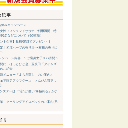
の記事
 お盆休みキャンペーン
女性フィンランドサウナご利用再開、特
8-8/16)などについて（8/3更新）
ント企画】投稿/SNSでプレゼント！
定】和漢ハーブの香り湯 〜柑橘の香りに
〜
ャンペーン内容 〜ご褒美女子スパ月間〜
間に、ほっとひと息。五反田「タイムズ
のご紹介
新メニュー「よもぎ蒸し」のご案内♪
ェア限定アウフグース さんぴん茶アウ
】
メンズデーは「“涼”と“整い”を極める」がテ
策 クーリングアイスパックのご案内(男
ゴリ