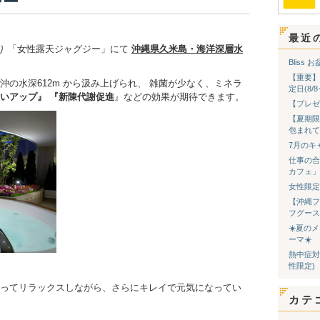
ジー
最近
り 「女性露天ジャグジー」にて
沖縄県久米島・海洋深層水
Bliss
【重要】
の水深612m から汲み上げられ、 雑菌が少なく、ミネラ
定日(8/
いアップ』
『新陳代謝促進
』などの効果が期待できます。
【プレゼ
【夏期限
包まれて
7月のキ
仕事の合
カフェ」
女性限定
【沖縄フ
フグース
☀️夏の
ーマ☀️
熱中症対
性限定)
ってリラックスしながら、さらにキレイで元気になってい
カテ