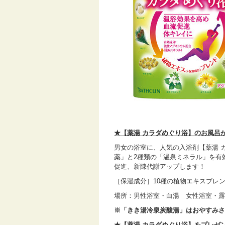
★【薬湯 カラダめぐり浴】のお風呂
男女の浴室に、人気の入浴剤【薬湯 
薬」と2種類の「温泉ミネラル」を有
促進、新陳代謝アップします！
［保湿成分］10種の植物エキスブレ
場所：男性浴室・白湯 女性浴室・露
※「きき湯冷泉炭酸湯」はおやすみさ
★【薬湯 カラダめぐり浴】をプレゼ