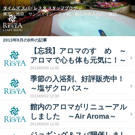
タイムズ スパ・レスタ スタッフブログ
東京・池袋、サンシャインシティ前。都心の大人のスパ施設。
2013年9月の8件の記事
【忘我】アロマのすゝめ ～
アロマで心も体も元気に！～
2013/09/30 12:00
季節の入浴剤、好評販売中！
～塩ザクロバス～
2013/09/22 12:00
館内のアロマがリニューアル
しました ～Air Aroma～
2013/09/20 12:00
ジョギング＆スパ開催しまし