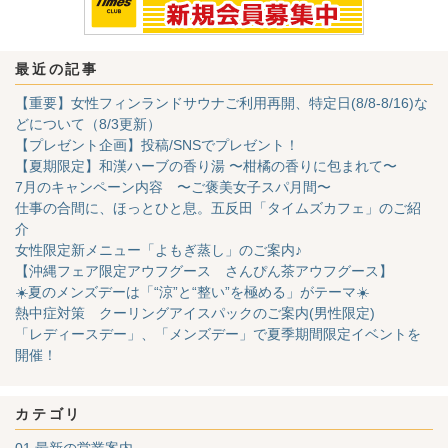
最近の記事
【重要】女性フィンランドサウナご利用再開、特定日(8/8-8/16)な
どについて（8/3更新）
【プレゼント企画】投稿/SNSでプレゼント！
【夏期限定】和漢ハーブの香り湯 〜柑橘の香りに包まれて〜
7月のキャンペーン内容 〜ご褒美女子スパ月間〜
仕事の合間に、ほっとひと息。五反田「タイムズカフェ」のご紹
介
女性限定新メニュー「よもぎ蒸し」のご案内♪
【沖縄フェア限定アウフグース さんぴん茶アウフグース】
☀️夏のメンズデーは「“涼”と“整い”を極める」がテーマ☀️
熱中症対策 クーリングアイスパックのご案内(男性限定)
「レディースデー」、「メンズデー」で夏季期間限定イベントを
開催！
カテゴリ