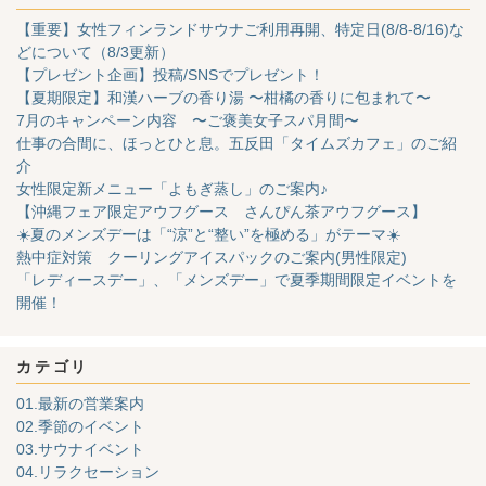
【重要】女性フィンランドサウナご利用再開、特定日(8/8-8/16)な
どについて（8/3更新）
【プレゼント企画】投稿/SNSでプレゼント！
【夏期限定】和漢ハーブの香り湯 〜柑橘の香りに包まれて〜
7月のキャンペーン内容 〜ご褒美女子スパ月間〜
仕事の合間に、ほっとひと息。五反田「タイムズカフェ」のご紹
介
女性限定新メニュー「よもぎ蒸し」のご案内♪
【沖縄フェア限定アウフグース さんぴん茶アウフグース】
☀️夏のメンズデーは「“涼”と“整い”を極める」がテーマ☀️
熱中症対策 クーリングアイスパックのご案内(男性限定)
「レディースデー」、「メンズデー」で夏季期間限定イベントを
開催！
カテゴリ
01.最新の営業案内
02.季節のイベント
03.サウナイベント
04.リラクセーション