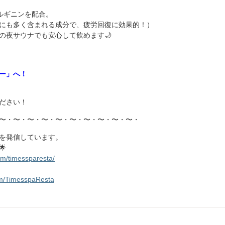
ルギニンを配合。
にも多く含まれる成分で、疲労回復に効果的！）
の夜サウナでも安心して飲めます🌙
ナー」へ！
ださい！
〜・〜・〜・〜・〜・〜・〜・〜・〜・〜・
報を発信しています。

om/timessparesta/
om/TimesspaResta