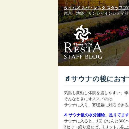
タイムズ スパ・レスタ スタッフブ
東京・池袋、サンシャインシティ前
🥤サウナの後にお
気温も変動し体調を崩しやすい、季
そんなときにオススメのは
サウナに入り、寒暖差に対応できる
♨️ サウナ後の水分補給、足りてま
サウナに入ると、1回でなんと300〜
3セット繰り返せば、1リットル以上