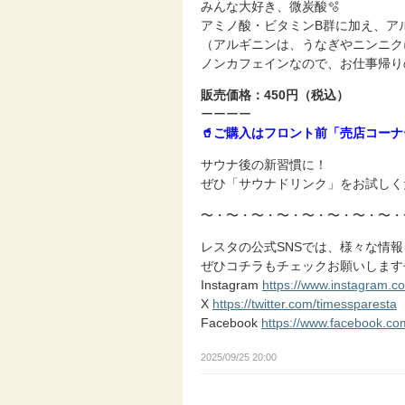
みんな大好き、微炭酸🫧
アミノ酸・ビタミンB群に加え、ア
（アルギニンは、うなぎやニンニク
ノンカフェインなので、お仕事帰り
販売価格：450円（税込）
ーーーー
🥤ご購入はフロント前「売店コー
サウナ後の新習慣に！
ぜひ「サウナドリンク」をお試しく
〜・〜・〜・〜・〜・〜・〜・〜・
レスタの公式SNSでは、様々な情
ぜひコチラもチェックお願いします
Instagram
https://www.instagram.c
X
https://twitter.com/timessparesta
Facebook
https://www.facebook.c
2025/09/25 20:00