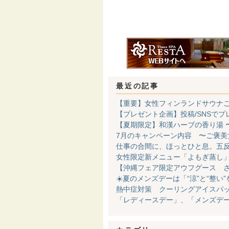
最近の記事
【重要】女性フィンランドサウナご利用
【プレゼント企画】投稿/SNSでプ
【夏期限定】和漢ハーブの香り湯 
7月のキャンペーン内容 〜ご褒美
仕事の合間に、ほっとひと息。五
女性限定新メニュー「よもぎ蒸し」
【沖縄フェア限定アウフグース 
☀️夏のメンズデーは「“涼”と“整い
熱中症対策 クーリングアイスパッ
「レディースデー」、「メンズデ