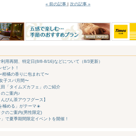
«
前の記事
次の記事
»
再開、特定日(8/8-8/16)などについて（8/3更新）
レゼント！
〜柑橘の香りに包まれて〜
女子スパ月間〜
反田「タイムズカフェ」のご紹介
のご案内♪
さんぴん茶アウフグース】
”を極める」がテーマ☀️
クのご案内(男性限定)
ー」で夏季期間限定イベントを開催！